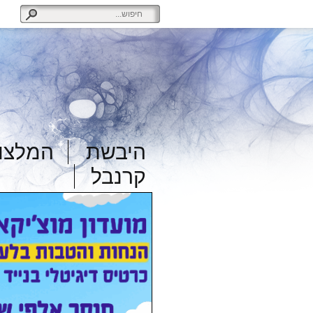
היבשת
המלצות
קרנבל