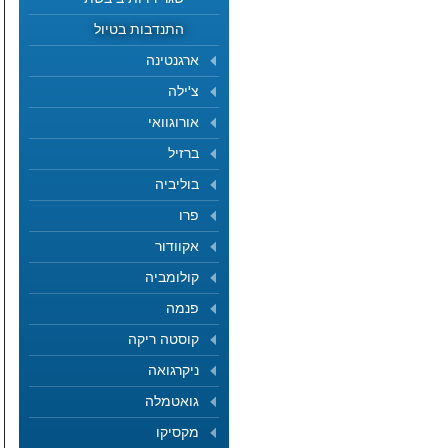
התנדבות בטיול
ארגנטינה
צ'ילה
אורוגוואי
ברזיל
בוליביה
פרו
אקוודור
קולומביה
פנמה
קוסטה ריקה
ניקרגואה
גואטמלה
מקסיקו