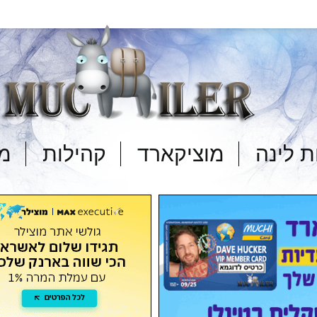
 לינה
מוציקארד
קהילות
מד