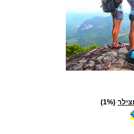
צילר
(1%)