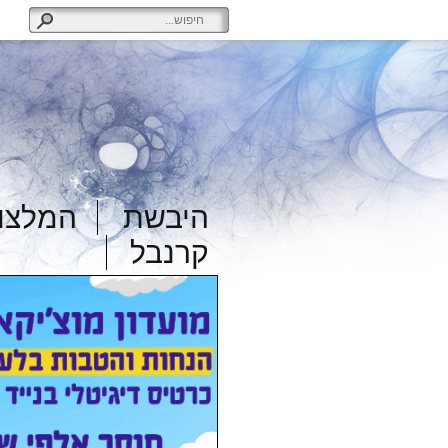
היבשת
המלצות
קרנבל