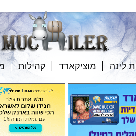
 לינה
מוציקארד
קהילות
מד