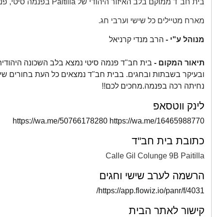
בית חב"ד ממוקם בלב האיזור היהודי של Paitilla בפנמה סיטי, פנמה.
מארח מטיילים כל שישי וערבי חג.
מנוהל ע"י -
הרב מנדי קרניאל
תיאור המקום -
בית חב"ד פנמה סיטי נמצא בלב השכונה היהודית
ובעיקר בשבתות ובחגים. בבית חב"ד נמצאים כל העת בחורים שישמ
נחיתה רכה בפנמה.מחכים לכם!!
לינק ווטסאפ
https://wa.me/50766178280
https://wa.me/16465988770
כתובת בית חב"ד
Calle Gil Colunge 9B Paitilla
הרשמה לערב שישי וחגים
https://app.flowiz.io/panr/f/4031/
קישור לאתר הבית