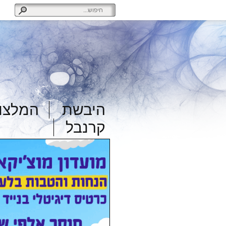
היבשת
המלצות
קרנבל