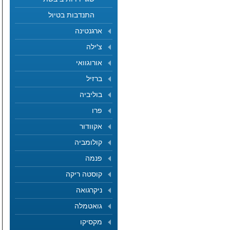
התנדבות בטיול
ארגנטינה
צ'ילה
אורוגוואי
ברזיל
בוליביה
פרו
אקוודור
קולומביה
פנמה
קוסטה ריקה
ניקרגואה
גואטמלה
מקסיקו