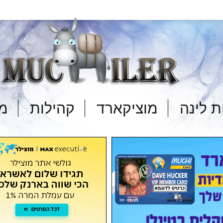
 לינה
מוציקארד
קהילות
מד