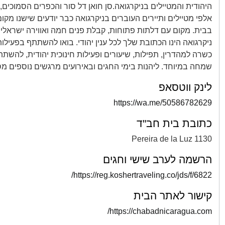
היהודית והמטיילים בניקרגואה.סן חואן דל סור והכפרים הסמוכים, 
אלפי מטיילים ותיירים העוברים בניקרגואה כבר יודעים שישנו מק
בבית. מקום עם דלתות פתוחות, קבלת פנים חמה ואווירה ישראלית
ניקרגואה הינו הכתובת שלך לכל ענין יהודי. בואו להשתתף בפעילו
כשרה למהדרין, תפילות, שיעורים ופעילות חינוכית יהודית, להש
שמחה במיוחד. ליהנות בימי החגים ובאירועים מרגשים נוספים מס
לינק ווטסאפ
https://wa.me/50586782629
כתובת בית חב"ד
Pereira de la Luz 1130
הרשמה לערב שישי וחגים
https://reg.koshertraveling.co/jds/f/6822/
קישור לאתר הבית
https://chabadnicaragua.com/