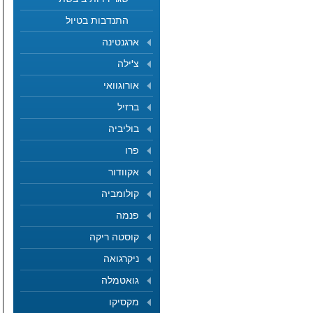
התנדבות בטיול
ארגנטינה
צ'ילה
אורוגוואי
ברזיל
בוליביה
פרו
אקוודור
קולומביה
פנמה
קוסטה ריקה
ניקרגואה
גואטמלה
מקסיקו