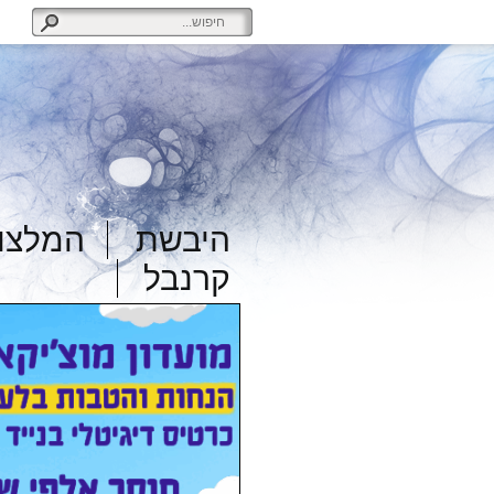
היבשת
המלצות
קרנבל