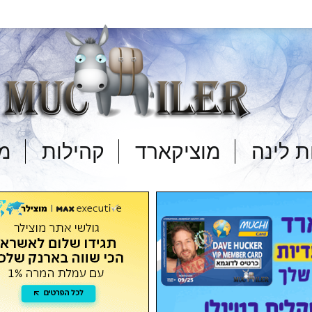
 לינה
מוציקארד
קהילות
מד