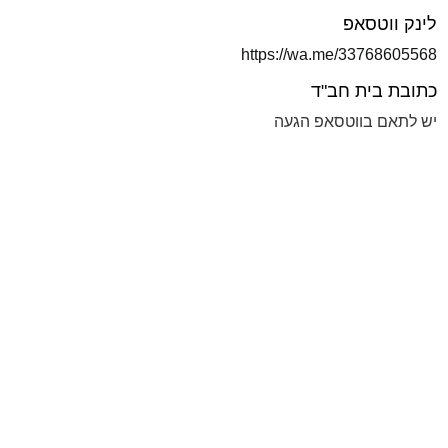
לינק ווטסאפ
https://wa.me/33768605568
כתובת בית חב"ד
יש לתאם בווטסאפ הגעה