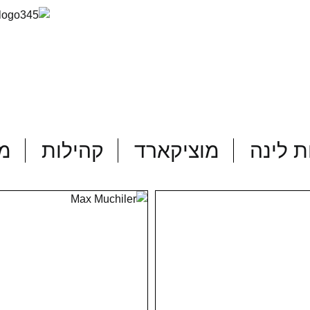
 לינה
מוציקארד
קהילות
מד